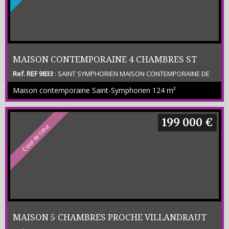
MAISON CONTEMPORAINE 4 CHAMBRES ST
Ref. REF 9833
: SAINT SYMPHORIEN MAISON CONTEMPORAINE DE
SYMPHORIEN
124 M2 ENV COMPRENANT ENTREE SEJOUR / CUISINE EQUIPEE ET
Maison contemporaine Saint-Symphorien
124 m²
AMENAGEE - 4 CHAMBRES - SDB - SDE - WC - CELLIER - GARAGE
ATTENANT - TERRASSE - TERRAIN CLOS DE 1 000 M2 ENV - (CLASSE
ENERGETIQUE C) Prix net Veneur 250 000 € plus honoraires
charge acquéreur 10 000 € ttc
199 000 €
Coup de cœur
MAISON 5 CHAMBRES PROCHE VILLANDRAUT