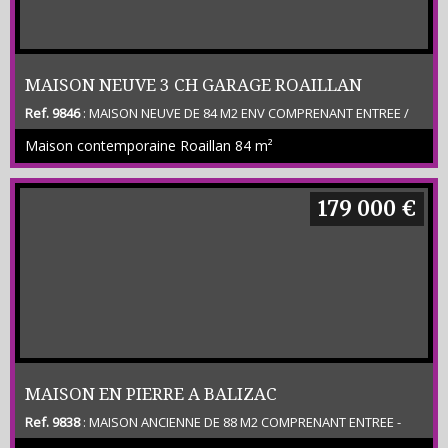
MAISON NEUVE 3 CH GARAGE ROAILLAN
Ref. 9846
: MAISON NEUVE DE 84 M2 ENV COMPRENANT ENTREE /
SEJOUR / CUISINE A DEFINIR LA COLORIE - 2 WC - SDE - 3
Maison contemporaine Roaillan
84 m²
CHAMBRES AVEC PLACARD - GARAGE - TERRASSE CARRELEE -
JARDIN CLOS DE 500 M2 ENV (Classe énergétique A) - Prix Net
Vendeur 269 000 € plus honoraires 10 000 € charge acquéreur
179 000 €
MAISON EN PIERRE A BALIZAC
Ref. 9838
: MAISON ANCIENNE DE 88 M2 COMPRENANT ENTREE -
SEJOUR AVEC PIERRES APPARENTES - CUISINE - 2 CHAMBRES -