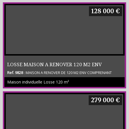
128 000 €
LOSSE MAISON A RENOVER 120 M2 ENV
Ref. 9828
: MAISON A RENOVER DE 120 M2 ENV COMPRENANT
ENTREE SEJOUR CUISINE 4 CHAMBRES 2 SDE WC CELLIER GARAGE
Maison individuelle Losse
120 m²
ATTENANT CABANON TERRAIN DE 7 500 M2 ENV - SECTEUR CALME
PROCHE DE CAPTIEUX POUR L ACCES AUTOROUTE - Prix Net
Vendeur 120 000 € plus honoraires 8 000 € charge acquéreur
279 000 €