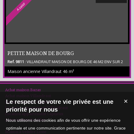
A saisir
PETITE MAISON DE BOURG
Ref. 9811
: VILLANDRAUT MAISON DE BOURG DE 46 M2 ENV SUR 2
NIVEAUX - COMPRENANT SEJOUR / CUISINE – WC - A L ETAGE
Maison ancienne Villandraut
46 m²
CHAMBRE – SDE – BUREAU – VENDUE LOUEE - CLASSE
ENERGETIQUE E - PRIX NET VENDEUR 80 000 € PLUS HONORAIRES
7 000 € CHARGE ACQUEREUR - SECTEUR CALME PROCHE DES
COMMODITES -
Achat maison Bazas
Achat maison Villandraut
Le respect de votre vie privée est une
✕
Location maison Captieux
Location appartement Villandraut
priorité pour nous
Location appartement Captieux
Achat maison Roaillan
Nous utilisons des cookies afin de vous offrir une expérience
optimale et une communication pertinente sur notre site. Grace
Maison à vendre Losse