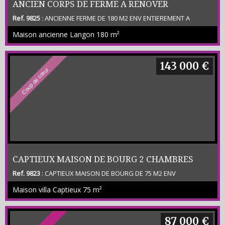
ANCIEN CORPS DE FERME A RENOVER
Ref. 9825
: ANCIENNE FERME DE 180 M2 ENV ENTIEREMENT A
RENOVER COMPRENANT 2 PIECES - 2 ECURIES – GARAGE – GRAND
Maison ancienne Langon
180 m²
SECHOIR A TABAC – TERRAIN CONSTRUCTIBLE DE 2 200 M2 ENV –
Prix Net Vendeur 180 000 € plus honoraires 10 000 € ttc charge
acquéreur -
143 000 €
Coup de cœur
CAPTIEUX MAISON DE BOURG 2 CHAMBRES
Ref. 9823
: CAPTIEUX MAISON DE BOURG DE 75 M2 ENV
COMPRENANT SEJOUR - CUISINE - 2 CHAMBRES - SDE - TERRAIN
Maison villa Captieux
75 m²
CLOS DE 850 M2 ENV - ( CLASSE ENERGETIQUE D) Prix 134 000 € net
vendeur plus honoraires de 9 000 € ttc
87 000 €