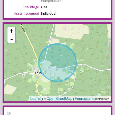
Indépendant
Chauffage
Gaz
Assainissement
Individuel
+
-
Leaflet
OpenStreetMap
Foursquare
| ©
|
contributors