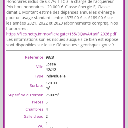
Honoraires inclus de 6.67% TTC à la charge de l'acquéreur.
Prix hors honoraires 120 000 €. Classe énergie E, Classe
climat E Montant estimé des dépenses annuelles d'énergie
pour un usage standard : entre 4575.00 € et 6189.00 € sur
les années 2021, 2022 et 2023 (abonnements compris). Nos
honoraires :
https://files.netty.immo/file/agate/155/3QavA/tarif_2026.pdf
Les informations sur les risques auxquels ce bien est exposé
sont disponibles sur le site Géorisques : georisques.gouv.fr
Référence
9828
Losse
Ville
40240
Type
Individuelle
120.00
Surface
m²
Superficie du terrain
7500 m²
Pièces
5
Chambres
4
Salle d'eau
2
1
WC