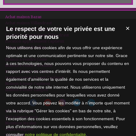
Achat maison Bazas
Achat maison Villandraut
Le respect de votre vie privée est une
✕
Location maison Captieux
Location appartement Villandraut
priorité pour nous
Location appartement Captieux
Achat maison Roaillan
Nous utilisons des cookies afin de vous offrir une expérience
optimale et une communication pertinente sur notre site. Grace
Maison à vendre Losse
à ces technologies, nous pouvons vous proposer du contenu en
Maison à vendre Roaillan
rapport avec vos centres d'intérêt. Ils nous permettent
Maison à louer Noaillan
Stationnement à louer Captieux
également d'améliorer la qualité de nos services et la
Maison à louer Captieux
convivialité de notre site internet. Nous utiliserons uniquement
Maison à louer Langon
les données personnelles pour lesquelles vous avez donné
votre accord. Vous pouvez les modifier à n'importe quel moment
via la rubrique "Gérer les cookies" en bas de notre site, à
Nos Honoraires
Qui sommes-nous
l'exception des cookies essentiels à son fonctionnement. Pour
Mentions légales
plus d'informations sur vos données personnelles, veuillez
Offre complète
consulter
notre politique de confidentialité
.
Plan du site