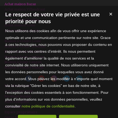
D AGENCE 716,10 €
Achat maison Bazas
Achat maison Villandraut
Le respect de votre vie privée est une
✕
Location maison Captieux
Achat maison Roaillan
priorité pour nous
Achat maison Losse
Achat maison Langon
Nous utilisons des cookies afin de vous offrir une expérience
optimale et une communication pertinente sur notre site. Grace
Maison à vendre Losse
à ces technologies, nous pouvons vous proposer du contenu en
Maison à vendre Roaillan
rapport avec vos centres d'intérêt. Ils nous permettent
Maison à louer Noaillan
Maison à louer Captieux
également d'améliorer la qualité de nos services et la
Maison à louer Langon
convivialité de notre site internet. Nous utiliserons uniquement
Maison à vendre Balizac
les données personnelles pour lesquelles vous avez donné
votre accord. Vous pouvez les modifier à n'importe quel moment
via la rubrique "Gérer les cookies" en bas de notre site, à
Nos Honoraires
Qui sommes-nous
l'exception des cookies essentiels à son fonctionnement. Pour
Mentions légales
plus d'informations sur vos données personnelles, veuillez
Offre complète
consulter
notre politique de confidentialité
.
Plan du site
Espace propriétaire
Gérer les cookies