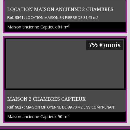
LOCATION MAISON ANCIENNE 2 CHAMBRES
Ref. 9841
: LOCATION MAISON EN PIERRE DE 81,45 m2
CAPTIEUX
COMPRENANT SEJOUR CUISINE 2 CHAMRES SDB WC CELLIER
Maison ancienne Captieux
81 m²
LOGGIAS (MEZZANINE) AUVENT PETITES DEPENDANCES TERRAIN
NON CLOS DE 1 800 M2 ENV LOYER 750 € / MOIS + PROVISION 60 €
+ FRAIS 785 € SECTEUR TRES CALME -
755 €/mois
MAISON 2 CHAMBRES CAPTIEUX
Ref. 9827
: MAISON MITOYENNE DE 89,70 M2 ENV COMPRENANT
SEJOUR – CUISINE EQUIPEE – 2 CHAMBRES DONT UNE AVEC
Maison ancienne Captieux
90 m²
PLACARD – BUREAU – SDE – 2 WC – CELLIER - TERRASSE NON
COUVERTE JARDIN – GARAGE NON ATTENANT - (CLASSE
ENERGETIQUE C) LOYER 745 € + 10 E ENTRETIEN EXTERIEUR + FRAIS