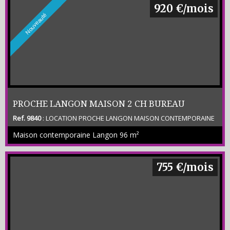
920 €/mois
Nouveauté
PROCHE LANGON MAISON 2 CH BUREAU
Ref. 9840
: LOCATION PROCHE LANGON MAISON CONTEMPORAINE
GARAGE
DE 96 M2 ENV COMPRENANT SEJOUR / CUISINE - 2 CHAMBRES -
Maison contemporaine Langon
96 m²
BUREAU - SDB - WC - CELLIER - GARAGE - TERRASSE - JARDIN DE 800
M2 ENV - LOYER 900 € + 20 € DE PROVISION + FRAIS 828 € - CLASSE
ENERGETIQUE C -
755 €/mois