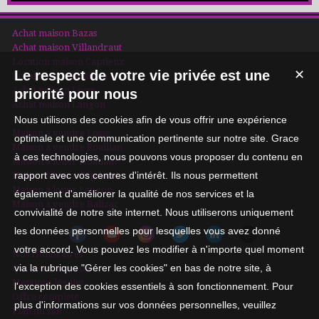
ENERGETIQUE C) LOYER 930 € + 20 € DE PROVISION POUR L
ENTRETIEN DU JARDIN
Achat maison Bazas
Achat maison Villandraut
Location maison Captieux
Le respect de votre vie privée est une
✕
Achat maison Roaillan
Achat maison Losse
priorité pour nous
Achat maison Langon
Nous utilisons des cookies afin de vous offrir une expérience
Maison à vendre Losse
optimale et une communication pertinente sur notre site. Grace
Maison à vendre Roaillan
à ces technologies, nous pouvons vous proposer du contenu en
Maison à louer Noaillan
rapport avec vos centres d'intérêt. Ils nous permettent
Maison à louer Captieux
Maison à louer Langon
également d'améliorer la qualité de nos services et la
Maison à vendre Balizac
convivialité de notre site internet. Nous utiliserons uniquement
les données personnelles pour lesquelles vous avez donné
votre accord. Vous pouvez les modifier à n'importe quel moment
Nos Honoraires
via la rubrique "Gérer les cookies" en bas de notre site, à
Qui sommes-nous
Mentions légales
l'exception des cookies essentiels à son fonctionnement. Pour
Offre complète
plus d'informations sur vos données personnelles, veuillez
Plan du site