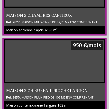
MAISON 2 CHAMBRES CAPTIEUX
Ref. 9827
: MAISON MITOYENNE DE 89,70 M2 ENV COMPRENANT
SEJOUR – CUISINE EQUIPEE – 2 CHAMBRES DONT UNE AVEC
Maison ancienne Captieux
90 m²
PLACARD – BUREAU – SDE – 2 WC – CELLIER - TERRASSE NON
COUVERTE JARDIN – GARAGE NON ATTENANT - (CLASSE
ENERGETIQUE C) LOYER 745 € + 10 E ENTRETIEN EXTERIEUR + FRAIS
D AGENCE 716,10 €
950 €/mois
MAISON 2 CH BUREAU PROCHE LANGON
Ref. 9830
: MAISON PLAIN PIED DE 102 M2 ENV COMPRENANT
SEJOUR / CUISINE – 2 CHAMBRES - BUREAU – SDB – WC – CELLIER –
Maison contemporaine Fargues
102 m²
GARAGE ATTENANT – PETIT JARDIN DE 500 M2 ENV (CLASSE