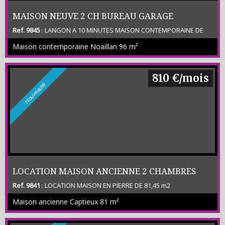
MAISON NEUVE 2 CH BUREAU GARAGE
Ref. 9845
: LANGON A 10 MINUTES MAISON CONTEMPORAINE DE
96 M2 ENV COMPRENANT ENTREE / SEJOUR / CUISINE EQUIPEE - 2
Maison contemporaine Noaillan
96 m²
CHAMBRES - BUREAU - SDB - WC - CELLIER - GARAGE - TERRASSE -
JARDIN DE 800 M2 ENV - (CLASSE ENERGETIQUE C) SECTEUR CALME
- LOYER 975 € + 20 € DE PROVISION POUR L'ENTRETIEN DU JARDIN
810 €/mois
Nouveauté
LOCATION MAISON ANCIENNE 2 CHAMBRES
Ref. 9841
: LOCATION MAISON EN PIERRE DE 81,45 m2
CAPTIEUX
COMPRENANT SEJOUR CUISINE 2 CHAMRES SDB WC CELLIER
Maison ancienne Captieux
81 m²
LOGGIAS (MEZZANINE) AUVENT PETITES DEPENDANCES TERRAIN
NON CLOS DE 1 800 M2 ENV LOYER 750 € / MOIS + PROVISION 60 €
+ FRAIS 785 € SECTEUR TRES CALME -