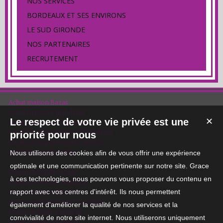
NOS SERVICES
BORDEAUX ET SES ENVIRONS
LE SUD GIRONDE
NOS PARTENAIRES
RECRUTEMENT
Achat maison Bazas
Achat maison Villandraut
Le respect de votre vie privée est une
✕
Location maison Captieux
Location appartement Villandraut
priorité pour nous
Location appartement Captieux
Achat maison Roaillan
Nous utilisons des cookies afin de vous offrir une expérience
optimale et une communication pertinente sur notre site. Grace
Maison à vendre Losse
à ces technologies, nous pouvons vous proposer du contenu en
Maison à vendre Roaillan
rapport avec vos centres d'intérêt. Ils nous permettent
Maison à louer Noaillan
Stationnement à louer Captieux
également d'améliorer la qualité de nos services et la
Maison à louer Captieux
convivialité de notre site internet. Nous utiliserons uniquement
Maison à louer Langon