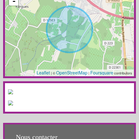
-
Leaflet
OpenStreetMap
Foursquare
| ©
|
contributors
Nous contacter