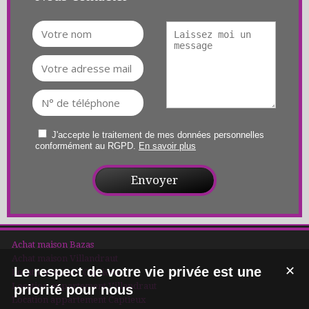
J'accepte le traitement de mes données personnelles
conformément au RGPD.
En savoir plus
Achat maison Bazas
Achat maison Villandraut
Le respect de votre vie privée est une
✕
Location maison Captieux
Location appartement Villandraut
priorité pour nous
Location appartement Captieux