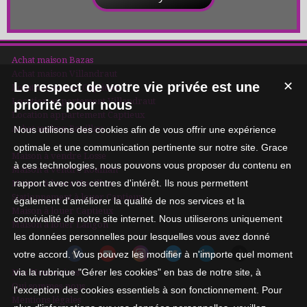
Achat maison Bazas
Achat maison Villandraut
Le respect de votre vie privée est une
✕
Location maison Captieux
Location appartement Villandraut
priorité pour nous
Location appartement Captieux
Achat maison Roaillan
Nous utilisons des cookies afin de vous offrir une expérience
optimale et une communication pertinente sur notre site. Grace
Maison à vendre Losse
à ces technologies, nous pouvons vous proposer du contenu en
Maison à vendre Roaillan
rapport avec vos centres d'intérêt. Ils nous permettent
Maison à louer Noaillan
Stationnement à louer Captieux
également d'améliorer la qualité de nos services et la
Maison à louer Captieux
convivialité de notre site internet. Nous utiliserons uniquement
Maison à louer Langon
les données personnelles pour lesquelles vous avez donné
votre accord. Vous pouvez les modifier à n'importe quel moment
via la rubrique "Gérer les cookies" en bas de notre site, à
Nos Honoraires
Qui sommes-nous
l'exception des cookies essentiels à son fonctionnement. Pour
Mentions légales