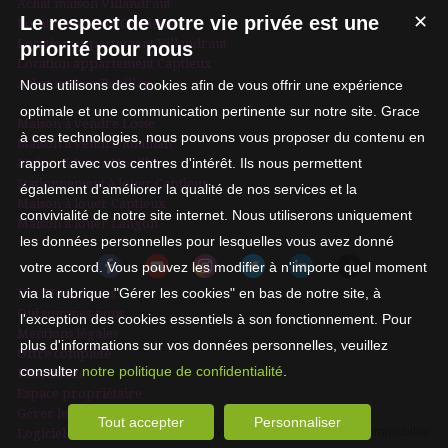
Achat maison Villandraut
Le respect de votre vie privée est une
✕
Location maison Captieux
Location appartement Villandraut
priorité pour nous
Location appartement Captieux
Achat maison Roaillan
Nous utilisons des cookies afin de vous offrir une expérience
optimale et une communication pertinente sur notre site. Grace
Maison à vendre Losse
à ces technologies, nous pouvons vous proposer du contenu en
Maison à vendre Roaillan
rapport avec vos centres d'intérêt. Ils nous permettent
Maison à louer Noaillan
Stationnement à louer Captieux
également d'améliorer la qualité de nos services et la
Maison à louer Captieux
convivialité de notre site internet. Nous utiliserons uniquement
Maison à louer Langon
les données personnelles pour lesquelles vous avez donné
votre accord. Vous pouvez les modifier à n'importe quel moment
via la rubrique "Gérer les cookies" en bas de notre site, à
Nos Honoraires
Qui sommes-nous
l'exception des cookies essentiels à son fonctionnement. Pour
Mentions légales
plus d'informations sur vos données personnelles, veuillez
Offre complète
consulter
notre politique de confidentialité
.
Plan du site
Espace propriétaire
Gérer les cookies
Tout accepter
Personnaliser
Logiciel immobilier