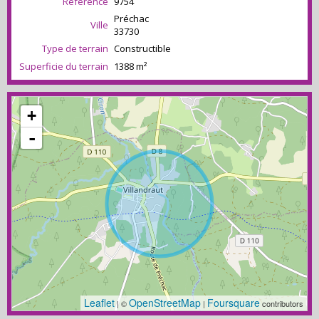
Référence
9754
Préchac
Ville
33730
Type de terrain
Constructible
Superficie du terrain
1388 m²
+
-
Leaflet
OpenStreetMap
Foursquare
| ©
|
contributors