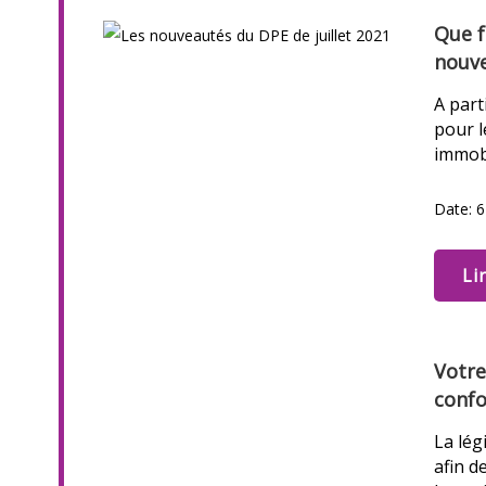
Que f
nouv
A part
pour l
immobi
Date: 
Li
Votre
confo
La lég
afin d