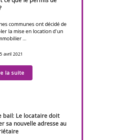
t ce que le permis de
?
ines communes ont décidé de
ler la mise en location d'un
mmobilier …
5 avril 2021
re la suite
 bail: Le locataire doit
r sa nouvelle adresse au
iétaire