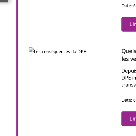
Date: 6
Li
Quels
les v
Depuis
DPE im
transa
Date: 
Li