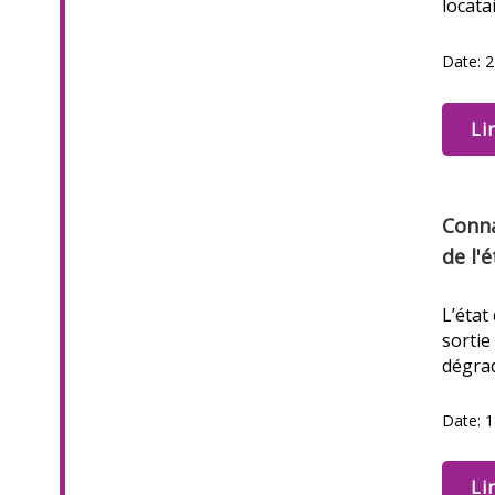
locata
Date: 2
Li
Conna
de l'é
L’état
sortie
dégra
Date: 1
Li