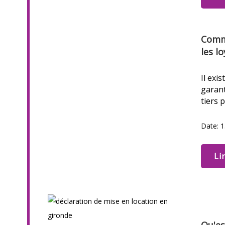
Comme
les l
Il exi
garant
tiers 
Date: 1
Li