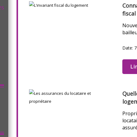
Conna
es
fisca
Nouvel
bailleu
Date: 7
Li
Quell
loge
Propri
locata
assurés