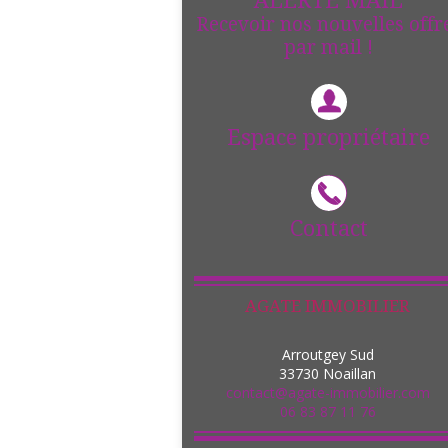
ALERTE MAIL
Recevoir nos nouvelles offr
par mail !
Espace propriétaire
Contact
AGATE IMMOBILIER
Arroutgey Sud
33730
Noaillan
contact@agate-immobilier.com
06 83 87 11 76