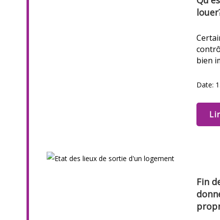
Qu'es
louer
Certa
contrô
bien i
Date: 1
Li
Fin de
donne
propr