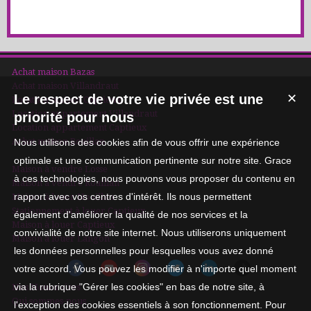
Achat maison Bazas
Achat maison Villandraut
Le respect de votre vie privée est une
✕
Location maison Captieux
Location appartement Villandraut
priorité pour nous
Location appartement Captieux
Achat maison Roaillan
Nous utilisons des cookies afin de vous offrir une expérience
optimale et une communication pertinente sur notre site. Grace
Maison à vendre Losse
à ces technologies, nous pouvons vous proposer du contenu en
Maison à vendre Roaillan
rapport avec vos centres d'intérêt. Ils nous permettent
Maison à louer Noaillan
Stationnement à louer Captieux
également d'améliorer la qualité de nos services et la
Maison à louer Captieux
convivialité de notre site internet. Nous utiliserons uniquement
Maison à louer Langon
les données personnelles pour lesquelles vous avez donné
votre accord. Vous pouvez les modifier à n'importe quel moment
via la rubrique "Gérer les cookies" en bas de notre site, à
Nos Honoraires
Qui sommes-nous
l'exception des cookies essentiels à son fonctionnement. Pour