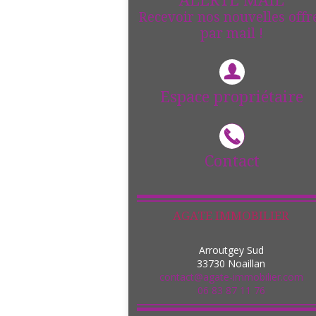
ALERTE MAIL
Recevoir nos nouvelles offr
par mail !
Espace propriétaire
Contact
AGATE IMMOBILIER
Arroutgey Sud
33730
Noaillan
contact@agate-immobilier.com
06 83 87 11 76