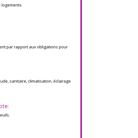
s logements.
nt par rapport aux obligations pour
de, sanitaire, climatisation, éclairage
pte:
euils.