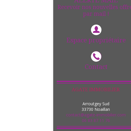
ALERTE MAIL
Recevoir nos nouvelles offr
par mail !
Espace propriétaire
Contact
AGATE IMMOBILIER
Arroutgey Sud
33730
Noaillan
contact@agate-immobilier.com
06 83 87 11 76