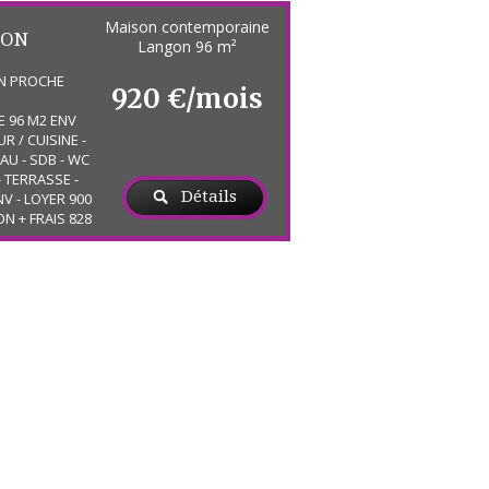
Maison contemporaine
GON
Langon
96 m²
ON PROCHE
 BUREAU
920 €/mois
 96 M2 ENV
 / CUISINE -
AU - SDB - WC
- TERRASSE -
Détails
NV - LOYER 900
ON + FRAIS 828
IQUE C -