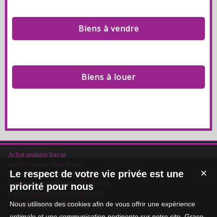
Biens à vendre
Biens à louer
Achat maison Bazas
Achat maison Villandraut
Le respect de votre vie privée est une
✕
Location maison Captieux
Location appartement Villandraut
priorité pour nous
Location appartement Captieux
Achat maison Roaillan
Nous utilisons des cookies afin de vous offrir une expérience
optimale et une communication pertinente sur notre site. Grace