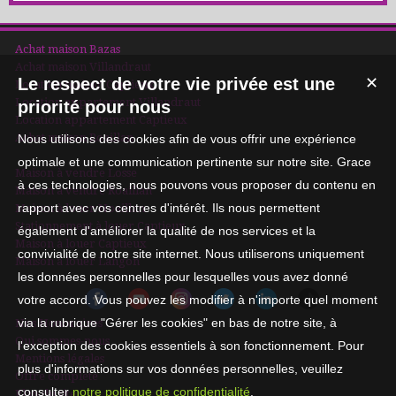
Achat maison Bazas
Achat maison Villandraut
Le respect de votre vie privée est une
✕
Location maison Captieux
Location appartement Villandraut
priorité pour nous
Location appartement Captieux
Achat maison Roaillan
Nous utilisons des cookies afin de vous offrir une expérience
optimale et une communication pertinente sur notre site. Grace
Maison à vendre Losse
à ces technologies, nous pouvons vous proposer du contenu en
Maison à vendre Roaillan
rapport avec vos centres d'intérêt. Ils nous permettent
Maison à louer Noaillan
Stationnement à louer Captieux
également d'améliorer la qualité de nos services et la
Maison à louer Captieux
convivialité de notre site internet. Nous utiliserons uniquement
Maison à louer Langon
les données personnelles pour lesquelles vous avez donné
votre accord. Vous pouvez les modifier à n'importe quel moment
via la rubrique "Gérer les cookies" en bas de notre site, à
Nos Honoraires
Qui sommes-nous
l'exception des cookies essentiels à son fonctionnement. Pour
Mentions légales
plus d'informations sur vos données personnelles, veuillez
Offre complète
consulter
notre politique de confidentialité
.
Plan du site