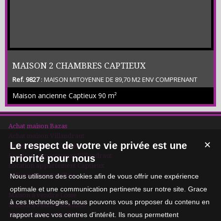
MAISON 2 CHAMBRES CAPTIEUX
Ref. 9827
: MAISON MITOYENNE DE 89,70 M2 ENV COMPRENANT
SEJOUR – CUISINE EQUIPEE – 2 CHAMBRES DONT UNE AVEC
Maison ancienne Captieux
90 m²
PLACARD – BUREAU – SDE – 2 WC – CELLIER - TERRASSE NON
COUVERTE JARDIN – GARAGE NON ATTENANT - (CLASSE
ENERGETIQUE C) LOYER 745 € + 10 E ENTRETIEN EXTERIEUR + FRAIS
D AGENCE 716,10 €
Achat maison Bazas
Achat maison Villandraut
Le respect de votre vie privée est une
✕
Location maison Captieux
Location appartement Villandraut
priorité pour nous
Location appartement Captieux
Achat maison Roaillan
Nous utilisons des cookies afin de vous offrir une expérience
optimale et une communication pertinente sur notre site. Grace
Maison à vendre Losse
à ces technologies, nous pouvons vous proposer du contenu en
Maison à vendre Roaillan
rapport avec vos centres d'intérêt. Ils nous permettent
Maison à louer Noaillan