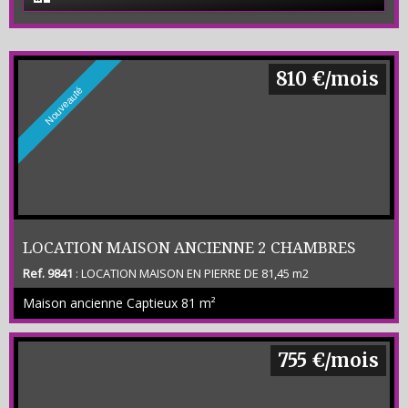
810 €/mois
Nouveauté
LOCATION MAISON ANCIENNE 2 CHAMBRES
Ref. 9841
: LOCATION MAISON EN PIERRE DE 81,45 m2
CAPTIEUX
COMPRENANT SEJOUR CUISINE 2 CHAMRES SDB WC CELLIER
Maison ancienne Captieux
81 m²
LOGGIAS (MEZZANINE) AUVENT PETITES DEPENDANCES TERRAIN
NON CLOS DE 1 800 M2 ENV LOYER 750 € / MOIS + PROVISION 60 €
+ FRAIS 785 € SECTEUR TRES CALME -
755 €/mois