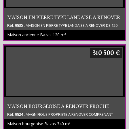
MAISON EN PIERRE TYPE LANDAISE A RENOVER
Ref. 9835
: MAISON EN PIERRE TYPE LANDAISE A RENOVER DE 120
SUR 3 HECTARES
M2 ENV COMPRENANT SEJOUR AVEC CHEMINEE - CUISINE - SALON
Maison ancienne Bazas
120 m²
AVEC CHEMINEE - 2 CHAMBRES - COMBLES AMENAGEABLES -
DEPENDANCE - TERRAIN NON CLOS DE 3 HECTARES - PROCHE DE
BAZAS - Prix Net Vendeur 166 000 € plus honoraires 10 000 € ttc -
310 500 €
MAISON BOURGEOISE A RENOVER PROCHE
Ref. 9824
: MAGNIFIQUE PROPRIETE A RENOVER COMPRENANT
BAZAS
BELLE MAISON NOBLE EN PIERRE DE 340 M2 ENV AVEC TOUR -
Maison bourgeoise Bazas
340 m²
ENTREE – SALON – SALLE DE MUSIQUE – GRAND SEJOUR – CUISINE