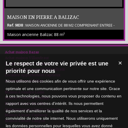
MAISON EN PIERRE A BALIZAC
Ref. 9838
: MAISON ANCIENNE DE 88 M2 COMPRENANT ENTREE -
SEJOUR AVEC PIERRES APPARENTES - CUISINE - 2 CHAMBRES -
Maison ancienne Balizac
88 m²
BUREAU - SDE - WC - GARAGE NON ATTENANT - TERRASSE - ABRI
BOIS - CABANON - TERRAIN NON CLOS DE 2 000 M2 ENV - SECTEUR
CALME EN BORDURE DE FORET - ENTRE LANGON ET ST
SYMPHORIEN - PROCHE DE VILLANDRAUT (CLASSE ENERGETIQUE
Achat maison Bazas
E) Prix Net Vendeur 170 000 € plus honoraires 9 000 € TTC charge
Achat maison Villandraut
acqu...
Le respect de votre vie privée est une
✕
Location maison Captieux
Location appartement Villandraut
priorité pour nous
Location appartement Captieux
Achat maison Roaillan
Nous utilisons des cookies afin de vous offrir une expérience
optimale et une communication pertinente sur notre site. Grace
Maison à vendre Losse
à ces technologies, nous pouvons vous proposer du contenu en
Maison à vendre Roaillan
rapport avec vos centres d'intérêt. Ils nous permettent
Maison à louer Noaillan
Stationnement à louer Captieux
également d'améliorer la qualité de nos services et la
Maison à louer Captieux
convivialité de notre site internet. Nous utiliserons uniquement
Maison à louer Langon
les données personnelles pour lesquelles vous avez donné