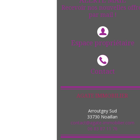
ALERTE MAIL
Recevoir nos nouvelles offr
par mail !
Espace propriétaire
Contact
AGATE IMMOBILIER
Arroutgey Sud
33730
Noaillan
contact@agate-immobilier.com
06 83 87 11 76