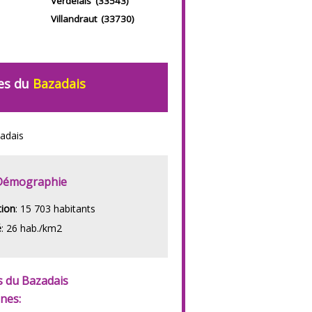
Verdelais (33543)
Villandraut (33730)
es du
Bazadais
Démographie
tion
: 15 703 habitants
é
: 26 hab./km2
 du Bazadais
nes: