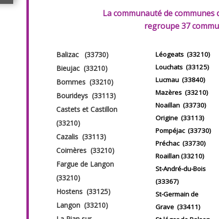
La communauté de communes d
regroupe 37 commu
Balizac (33730)
Léogeats (33210)
Louchats (33125)
Bieujac (33210)
Lucmau (33840)
Bommes (33210)
Mazères (33210)
Bourideys (33113)
Noaillan (33730)
Castets et Castillon
Origine (33113)
(33210)
Pompéjac (33730)
Cazalis (33113)
Préchac (33730)
Coimères (33210)
Roaillan (33210)
Fargue de Langon
St-André-du-Bois
(33210)
(33367)
Hostens (33125)
St-Germain de
Langon (33210)
Grave (33411)
La Pian sur