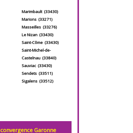
Marimbault (33430)
Marions (33271)
Masseilles (33276)
Le Nizan (33430)
Saint-Côme (33430)
Saint-Michel-de-
Castelnau (33840)
Sauviac (33430)
Sendets (33511)
Sigalens (33512)
 convergence Garonne