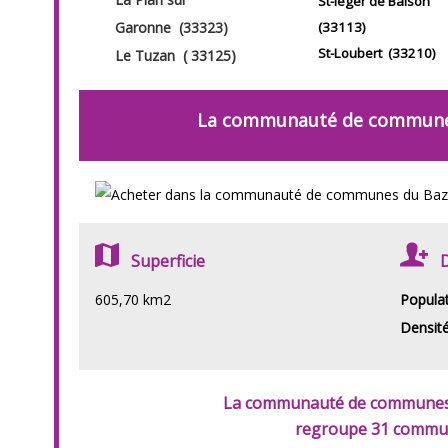
St-léger de Balson
Garonne (33323)
(33113)
St-Loubert (33210)
Le Tuzan ( 33125)
La communauté de commun
Superficie
605,70 km2
Popula
Densit
La communauté de communes
regroupe 31 commu