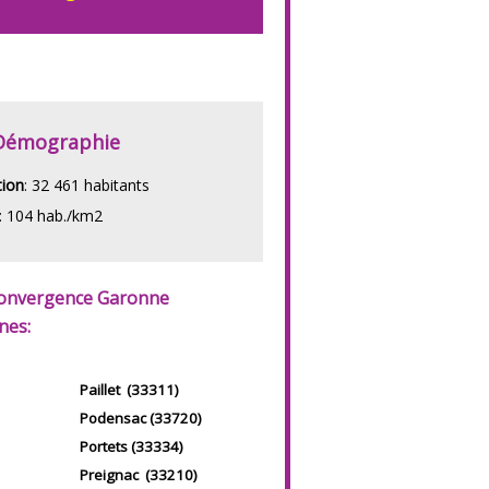
Démographie
tion
: 32 461 habitants
: 104 hab./km2
convergence Garonne
nes:
Paillet (33311)
Podensac (33720)
Portets (33334)
Preignac (33210)