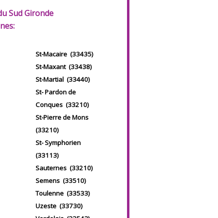
u Sud Gironde
nes:
St-Macaire (33435)
St-Maxant (33438)
St-Martial (33440)
St- Pardon de
Conques (33210)
St-Pierre de Mons
(33210)
St- Symphorien
(33113)
Sauternes (33210)
Semens (33510)
Toulenne (33533)
Uzeste (33730)