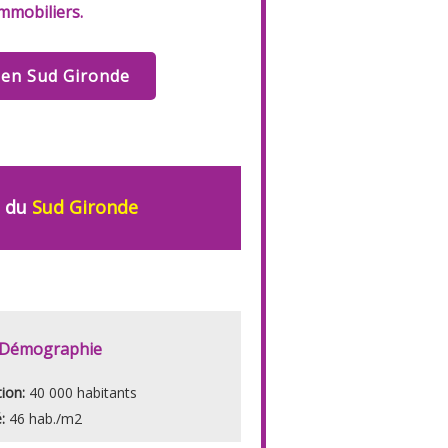
immobiliers.
t en Sud Gironde
 du
Sud Gironde
Démographie
tion:
40 000 habitants
é:
46 hab./m2