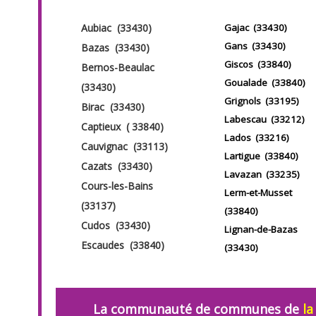
Aubiac (33430)
Gajac (33430)
Gans (33430)
Bazas (33430)
Giscos (33840)
Bernos-Beaulac
Goualade (33840)
(33430)
Grignols (33195)
Birac (33430)
Labescau (33212)
Captieux ( 33840)
Lados (33216)
Cauvignac (33113)
Lartigue (33840)
Cazats (33430)
Lavazan (33235)
Cours-les-Bains
Lerm-et-Musset
(33137)
(33840)
Cudos (33430)
Lignan-de-Bazas
Escaudes (33840)
(33430)
La communauté de communes de
la