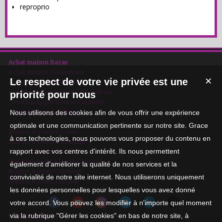
reproprio
Achat maison Bazas
Achat maison Villandraut
Le respect de votre vie privée est une
✕
Location maison Captieux
Location appartement Villandraut
priorité pour nous
Location appartement Captieux
Achat maison Roaillan
Nous utilisons des cookies afin de vous offrir une expérience
optimale et une communication pertinente sur notre site. Grace
Maison à vendre Losse
à ces technologies, nous pouvons vous proposer du contenu en
Maison à vendre Roaillan
rapport avec vos centres d'intérêt. Ils nous permettent
Maison à louer Noaillan
Stationnement à louer Captieux
également d'améliorer la qualité de nos services et la
Maison à louer Captieux
convivialité de notre site internet. Nous utiliserons uniquement
Maison à louer Langon
les données personnelles pour lesquelles vous avez donné
votre accord. Vous pouvez les modifier à n'importe quel moment
via la rubrique "Gérer les cookies" en bas de notre site, à
Nos Honoraires