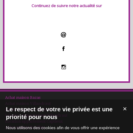
Continuez de suivre notre actualité sur
Achat maison Bazas
Achat maison Villandraut
Le respect de votre vie privée est une
✕
Location maison Captieux
Location appartement Villandraut
priorité pour nous
Location appartement Captieux
Achat maison Roaillan
Nous utilisons des cookies afin de vous offrir une expérience