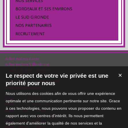
NOS SERVICES
BORDEAUX ET SES ENVIRONS
LE SUD GIRONDE
NOS PARTENAIRES
RECRUTEMENT
Achat maison Bazas
Achat maison Villandraut
Location maison Captieux
Le respect de votre vie privée est une
✕
Location appartement Villandraut
Location appartement Captieux
priorité pour nous
Achat maison Roaillan
Nous utilisons des cookies afin de vous offrir une expérience
Maison à vendre Losse
optimale et une communication pertinente sur notre site. Grace
Maison à vendre Roaillan
à ces technologies, nous pouvons vous proposer du contenu en
Maison à louer Noaillan
rapport avec vos centres d'intérêt. Ils nous permettent
Stationnement à louer Captieux
Maison à louer Captieux
également d'améliorer la qualité de nos services et la
Maison à louer Langon