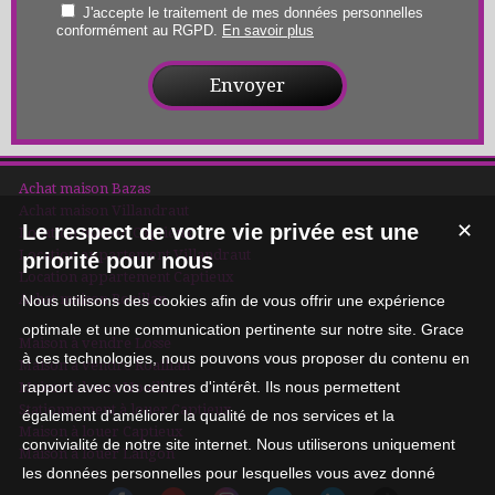
J'accepte le traitement de mes données personnelles
conformément au RGPD.
En savoir plus
Achat maison Bazas
Achat maison Villandraut
Le respect de votre vie privée est une
✕
Location maison Captieux
Location appartement Villandraut
priorité pour nous
Location appartement Captieux
Achat maison Roaillan
Nous utilisons des cookies afin de vous offrir une expérience
optimale et une communication pertinente sur notre site. Grace
Maison à vendre Losse
à ces technologies, nous pouvons vous proposer du contenu en
Maison à vendre Roaillan
rapport avec vos centres d'intérêt. Ils nous permettent
Maison à louer Noaillan
Stationnement à louer Captieux
également d'améliorer la qualité de nos services et la
Maison à louer Captieux
convivialité de notre site internet. Nous utiliserons uniquement
Maison à louer Langon
les données personnelles pour lesquelles vous avez donné