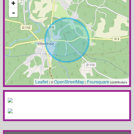
+
-
Leaflet
OpenStreetMap
Foursquare
| ©
|
contributors