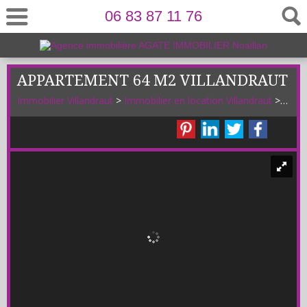
06 83 87 11 76
APPARTEMENT 64 M2 VILLANDRAUT
Immobilier Villandraut
>
Immobilier en location Villandraut
>
T4 en