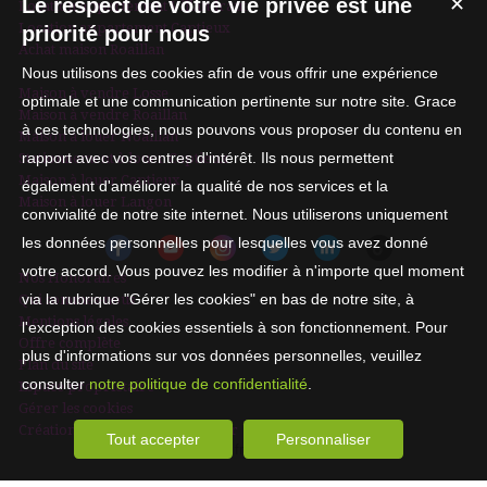
Le respect de votre vie privée est une
✕
Location appartement Villandraut
Location appartement Captieux
priorité pour nous
Achat maison Roaillan
Nous utilisons des cookies afin de vous offrir une expérience
Maison à vendre Losse
optimale et une communication pertinente sur notre site. Grace
Maison à vendre Roaillan
à ces technologies, nous pouvons vous proposer du contenu en
Maison à louer Noaillan
rapport avec vos centres d'intérêt. Ils nous permettent
Stationnement à louer Captieux
Maison à louer Captieux
également d'améliorer la qualité de nos services et la
Maison à louer Langon
convivialité de notre site internet. Nous utiliserons uniquement
les données personnelles pour lesquelles vous avez donné
votre accord. Vous pouvez les modifier à n'importe quel moment
Nos Honoraires
via la rubrique "Gérer les cookies" en bas de notre site, à
Qui sommes-nous
Mentions légales
l'exception des cookies essentiels à son fonctionnement. Pour
Offre complète
plus d'informations sur vos données personnelles, veuillez
Plan du site
consulter
notre politique de confidentialité
.
Espace propriétaire
Gérer les cookies
Création site internet immobilier
Tout accepter
Personnaliser