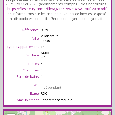
2021, 2022 et 2023 (abonnements compris). Nos honoraires
:
https://files.netty.immo/file/agate/155/3QavA/tarif_2026.pdf
Les informations sur les risques auxquels ce bien est exposé
sont disponibles sur le site Géorisques : georisques.gouv.fr
Référence
9829
Villandraut
Ville
33730
Type d'appartement
T4
64.00
Surface
m²
Pièces
4
Chambres
3
Salle de bains
1
1
WC
Indépendant
Étage
RDC
Ameublement
Entièrement meublé