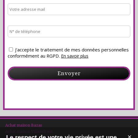
J'accepte le traitement de mes données personnelles
conformément au RGPD.
En savoir plus
Achat maison Bazas
Achat maison Villandraut
Le respect de votre vie privée est une
✕
Location maison Captieux