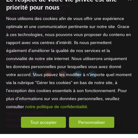
Location appartement Villandraut
priorité pour nous
Location appartement Captieux
Achat maison Roaillan
Nous utilisons des cookies afin de vous offrir une expérience
optimale et une communication pertinente sur notre site. Grace
Maison à vendre Losse
à ces technologies, nous pouvons vous proposer du contenu en
Maison à vendre Roaillan
rapport avec vos centres d'intérêt. Ils nous permettent
Maison à louer Noaillan
Stationnement à louer Captieux
également d'améliorer la qualité de nos services et la
Maison à louer Captieux
convivialité de notre site internet. Nous utiliserons uniquement
Maison à louer Langon
les données personnelles pour lesquelles vous avez donné
votre accord. Vous pouvez les modifier à n'importe quel moment
via la rubrique "Gérer les cookies" en bas de notre site, à
Nos Honoraires
Qui sommes-nous
l'exception des cookies essentiels à son fonctionnement. Pour
Mentions légales
plus d'informations sur vos données personnelles, veuillez
Offre complète
consulter
notre politique de confidentialité
.
Plan du site
Espace propriétaire
Gérer les cookies
Tout accepter
Personnaliser
Création site internet immobilier