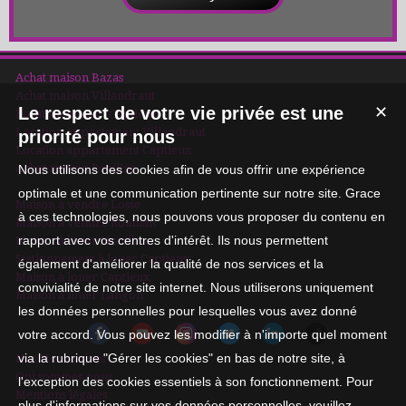
Achat maison Bazas
Achat maison Villandraut
Le respect de votre vie privée est une
✕
Location maison Captieux
Location appartement Villandraut
priorité pour nous
Location appartement Captieux
Achat maison Roaillan
Nous utilisons des cookies afin de vous offrir une expérience
optimale et une communication pertinente sur notre site. Grace
Maison à vendre Losse
à ces technologies, nous pouvons vous proposer du contenu en
Maison à vendre Roaillan
rapport avec vos centres d'intérêt. Ils nous permettent
Maison à louer Noaillan
Stationnement à louer Captieux
également d'améliorer la qualité de nos services et la
Maison à louer Captieux
convivialité de notre site internet. Nous utiliserons uniquement
Maison à louer Langon
les données personnelles pour lesquelles vous avez donné
votre accord. Vous pouvez les modifier à n'importe quel moment
via la rubrique "Gérer les cookies" en bas de notre site, à
Nos Honoraires
Qui sommes-nous
l'exception des cookies essentiels à son fonctionnement. Pour
Mentions légales
plus d'informations sur vos données personnelles, veuillez