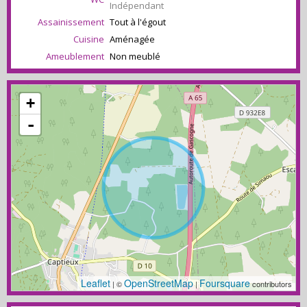
Indépendant
Assainissement
Tout à l'égout
Cuisine
Aménagée
Ameublement
Non meublé
+
-
Leaflet
OpenStreetMap
Foursquare
| ©
|
contributors