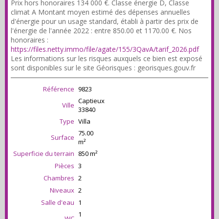
Prix hors honoraires 134 000 €. Classe énergie D, Classe
climat A Montant moyen estimé des dépenses annuelles
d'énergie pour un usage standard, établi à partir des prix de
l'énergie de l'année 2022 : entre 850.00 et 1170.00 €. Nos
honoraires :
https://files.netty.immo/file/agate/155/3QavA/tarif_2026.pdf
Les informations sur les risques auxquels ce bien est exposé
sont disponibles sur le site Géorisques : georisques.gouv.fr
Référence
9823
Captieux
Ville
33840
Type
Villa
75.00
Surface
m²
Superficie du terrain
850 m²
Pièces
3
Chambres
2
Niveaux
2
Salle d'eau
1
1
WC